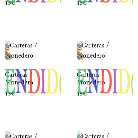
15
€
15
€
Carteras /
Carteras /
Monedero
Monedero
15
€
15
€