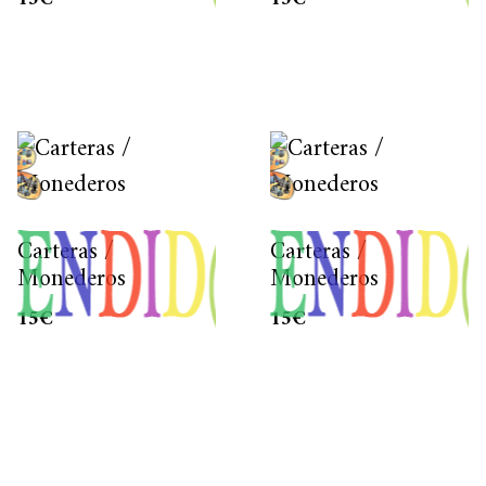
Carteras /
Carteras /
Monederos
Monederos
15
€
15
€