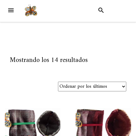
Skip
MENU
SEARCH
to
content
Ordenado
Mostrando los 14 resultados
por
los
últimos