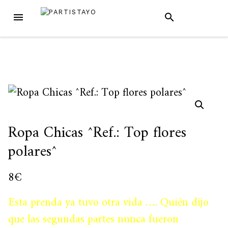
Skip
MENU
SEARCH
to
content
Ropa Chicas ^Ref.: Top flores
polares^
8
€
Esta prenda ya tuvo otra vida …. Quién dijo
que las segundas partes nunca fueron