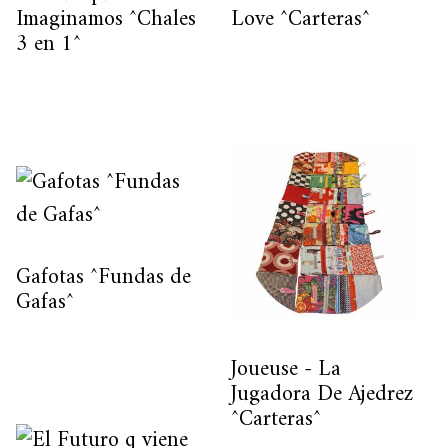
Imaginamos ^Chales
Love ^Carteras^
3 en 1^
Gafotas ^Fundas de
Gafas^
Joueuse - La
Jugadora De Ajedrez
^Carteras^