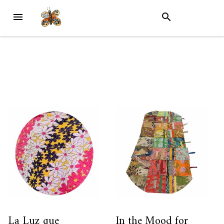
Skip
MENU
SEARCH
to
content
La Luz que
In the Mood for