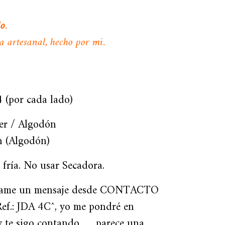
do
.
 artesanal, hecho por mi.
 (por cada lado)
ter / Algodón
ín (Algodón)
fría. No usar Secadora.
dame un mensaje desde CONTACTO
Ref.: JDA 4C^, yo me pondré en
e sigo contando….. parece una