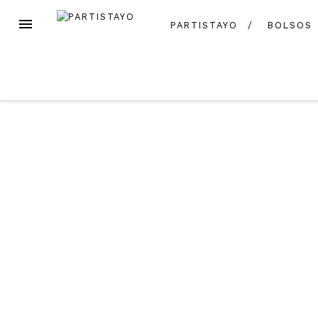
Skip
MENU
PARTISTAYO
BOLSOS
to
content