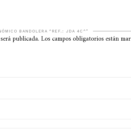
NÓMICO BANDOLERA ^REF.: JDA 4C^”
 será publicada.
Los campos obligatorios están ma