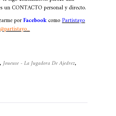
 es un CONTACTO personal y directo.
izarme por
Facebook
como
Partistayo
o
@partistayo_
Joueuse - La Jugadora De Ajedrez
,
,