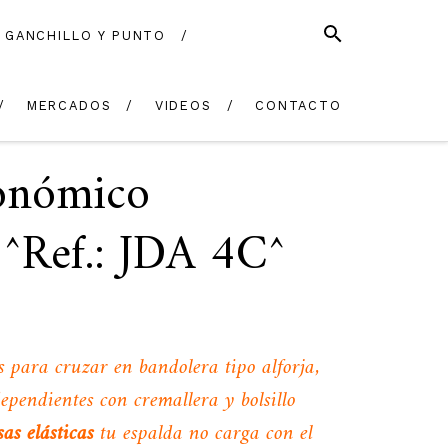
SEARCH
GANCHILLO Y PUNTO
EN
CONTACTO
STOCK
MERCADOS
VIDEOS
CONTACTO
onómico
 ^Ref.: JDA 4C^
s para cruzar en bandolera tipo alforja,
pendientes con cremallera y bolsillo
sas elásticas
tu espalda no carga con el