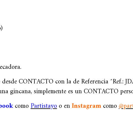
)
ecadora.
e desde CONTACTO con la de Referencia ^Ref.: 
e una gincana, simplemente es un CONTACTO person
book
como
Partistayo
o en
Instagram
como
@part