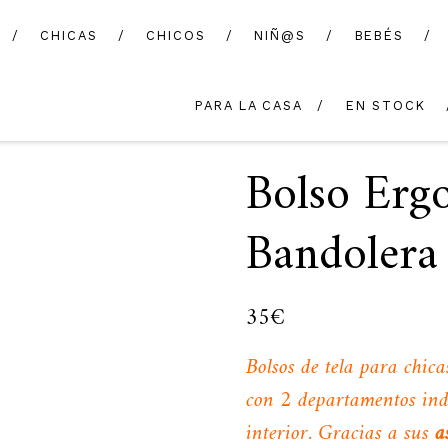
CHICAS
CHICOS
NIÑ@S
BEBÉS
PARA LA CASA
EN STOCK
Bolso Erg
Bandolera
35
€
Bolsos de tela para chica
con 2 departamentos inde
interior. Gracias a sus
a