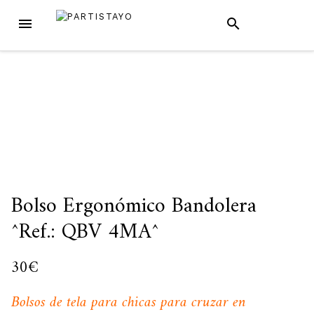
Skip
MENU
SEARCH
to
content
Bolso Ergonómico Bandolera
^Ref.: QBV 4MA^
30
€
Bolsos de tela para chicas para cruzar en