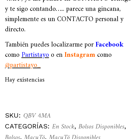
y te sigo contando….. parece una gincana,
simplemente es un CONTACTO personal y
directo.
También puedes localizarme por
Facebook
como
Partistayo
o en
Instagram
como
@partistayo_
Hay existencias
QBV 4MA
SKU:
En Stock
Bolsos Disponibles
CATEGORÍAS:
,
,
Bolsos
MacuTó
MacuTó Disponibles
,
,