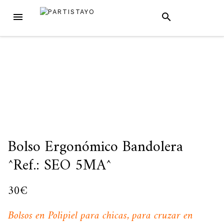
Skip
MENU
SEARCH
to
content
Bolso Ergonómico Bandolera
^Ref.: SEO 5MA^
30
€
Bolsos en Polipiel para chicas, para cruzar en