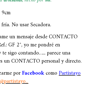
ra
artesanal
, hecho por
mi
.
x 9cm
fría. No usar Secadora.
me un mensaje desde CONTACTO
Ref.: GF 2^, yo me pondré en
e sigo contando….. parece una
 es un CONTACTO personal y directo.
izarme por
Facebook
como
Partistayo
o
@partistayo_