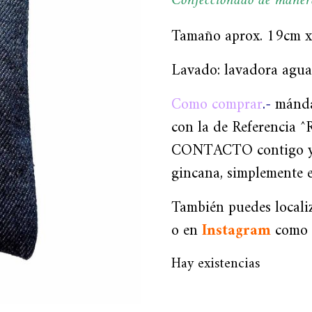
Confeccionado de mane
Tamaño aprox. 19cm 
Lavado: lavadora agua 
Como comprar
.-
mánda
con la de Referencia ^
CONTACTO contigo y t
gincana, simplemente
También puedes local
o en
Instagram
com
Hay existencias