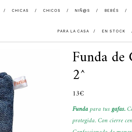
CHICAS
CHICOS
NIÑ@S
BEBÉS
PARA LA CASA
EN STOCK
Funda de 
2^
13
€
Funda
para tus
gafas.
C
protegida
. Con cierre ce