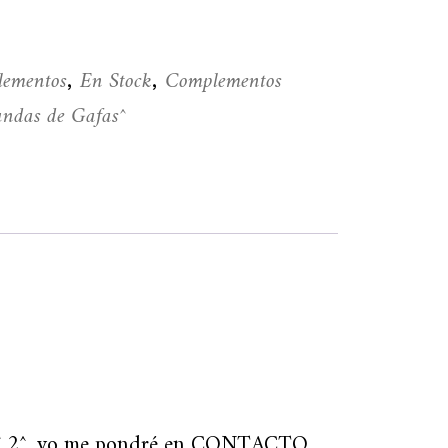
ementos
En Stock
Complementos
,
,
undas de Gafas^
GF 2^, yo me pondré en CONTACTO