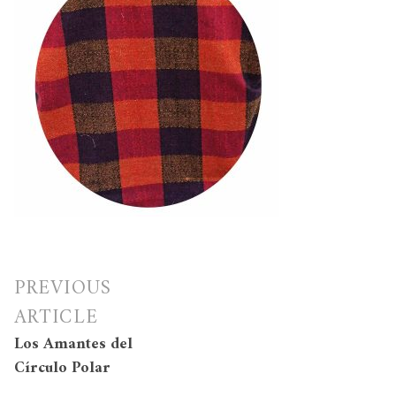
Navegación
PREVIOUS
de
ARTICLE
entradas
Los Amantes del
Círculo Polar